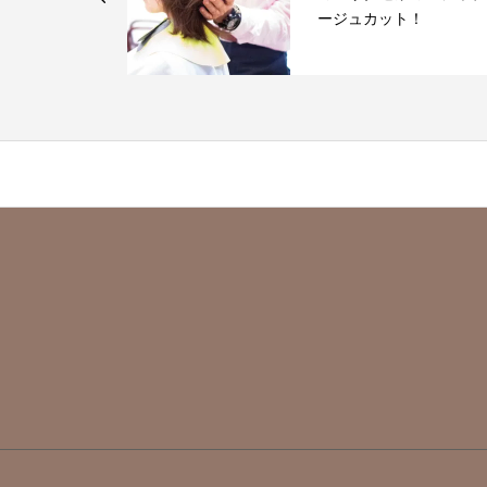
.
ージュカット！