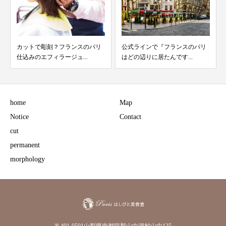
カットで彫刻？フランスのパリ
公式ラインで『フランスのパリ
仕込みのエフィラージュ...
はどの辺りに居たんです...
home
Map
Notice
Contact
cut
permanent
morphology
〒401-0501山梨県南都留郡山中湖村山中125