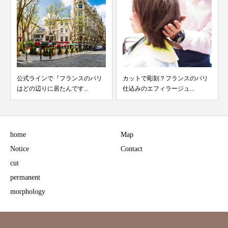
公式ラインで『フランスのパリ
カットで彫刻？フランスのパリ
はどの辺りに居たんです...
仕込みのエフィラージュ...
home
Map
Notice
Contact
cut
permanent
morphology