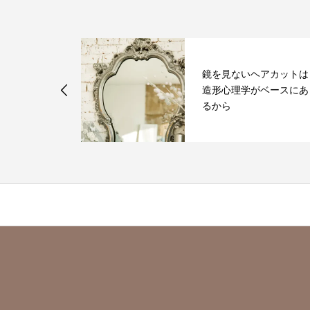
年記念に向けた
鏡を見ないヘアカットは
ージリニュー
造形心理学がベースにあ
.
るから