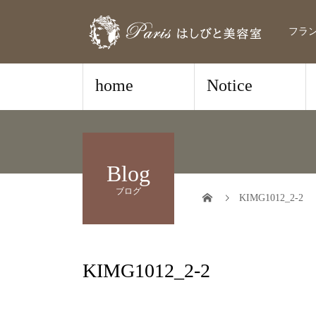
フラ
home
Notice
Blog
ブログ
KIMG1012_2-2
KIMG1012_2-2