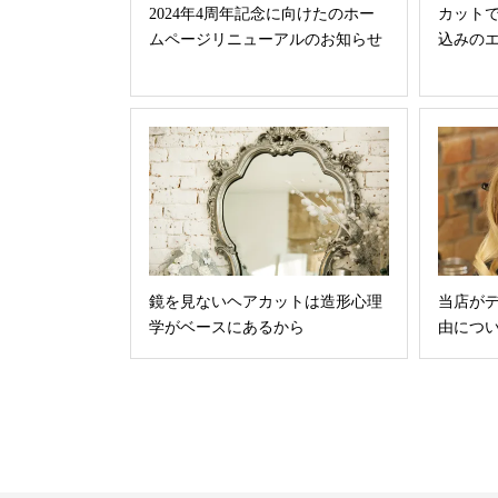
2024年4周年記念に向けたのホー
カット
ムページリニューアルのお知らせ
込みの
鏡を見ないヘアカットは造形心理
当店が
学がベースにあるから
由につ