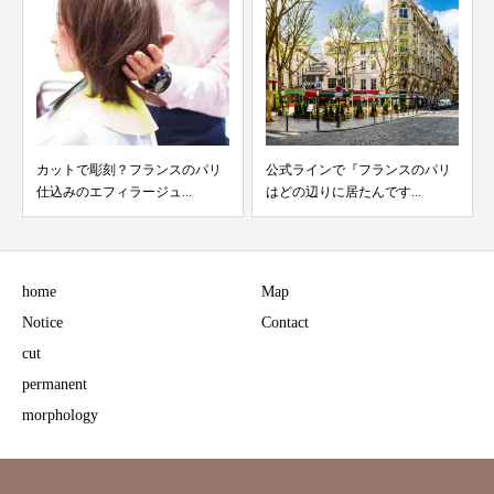
カットで彫刻？フランスのパリ
公式ラインで『フランスのパリ
仕込みのエフィラージュ...
はどの辺りに居たんです...
home
Map
Notice
Contact
cut
permanent
morphology