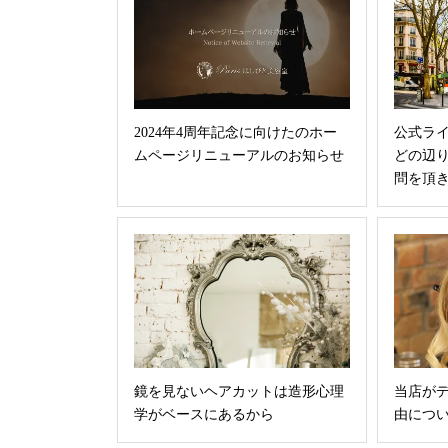
2024年4周年記念に向けたのホー
公式ラ
ムページリニューアルのお知らせ
どの辺
問を頂
鏡を見ないヘアカットは造形心理
当店が
学がベースにあるから
由につ